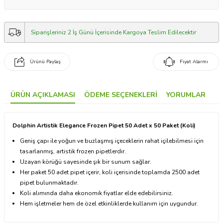
Siparişleriniz 2 İş Günü İçerisinde Kargoya Teslim Edilecektir
Ürünü Paylaş
Fiyat Alarmı
ÜRÜN AÇIKLAMASI
ÖDEME SEÇENEKLERI
YORUMLAR
Dolphin Artistik Elegance Frozen Pipet 50 Adet x 50 Paket (Koli)
Geniş çapı ile yoğun ve buzlaşmış içeceklerin rahat içilebilmesi için
tasarlanmış, artistik frozen pipetlerdir.
Uzayan körüğü sayesinde şık bir sunum sağlar.
Her paket 50 adet pipet içerir, koli içerisinde toplamda 2500 adet
pipet bulunmaktadır.
Koli alımında daha ekonomik fiyatlar elde edebilirsiniz.
Hem işletmeler hem de özel etkinliklerde kullanım için uygundur.