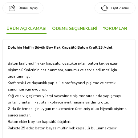
Ürünü Paylaş
Fiyat Alarmı
ÜRÜN AÇIKLAMASI
ÖDEME SEÇENEKLERI
YORUMLAR
Dolphin Muffin Büyük Boy Kek Kapsülü Baton Kraft 25 Adet
Baton kraft muffin kek kapsülü; özellikle ekler, baton kek ve uzun
pişirme ürünlerinin hazırlanması, sunumu ve servis edilmesi için
tasarlanmıştır.
Kraft renkli ve dayanıklı yapısı ile profesyonel pişirme ve estetik
sunumlar için uygundur.
Yağ ve sıvı geçirmez yüzeyi sayesinde pişirme sırasında yapışmayı
önler; ürünlerin kalıptan kolayca ayrılmasına yardımcı olur.
Gıda ile temas için uygun malzemeden üretilmiş olup hijyenik pişirme
süreci sağlar.
Baton ekler boy kek kapsülü ölçüleri:
Pakette 25 adet baton beyaz muffin kek kapsülü bulunmaktadır