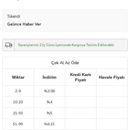
Tükendi
Gelince Haber Ver
Siparişleriniz 2 İş Günü İçerisinde Kargoya Teslim Edilecektir
Çok Al Az Öde
Kredi Kartı
Miktar
İndirim
Havale Fiyatı
Fiyatı
2
-
9
%3.08
10
-
20
%4
21
-
50
%5
51
-
99
%6.15