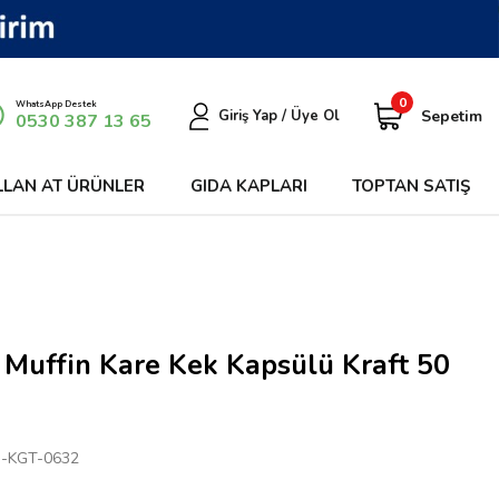
0
WhatsApp Destek
Sepetim
Giriş Yap / Üye Ol
0530 387 13 65
LLAN AT ÜRÜNLER
GIDA KAPLARI
TOPTAN SATIŞ
 Muffin Kare Kek Kapsülü Kraft 50
-KGT-0632