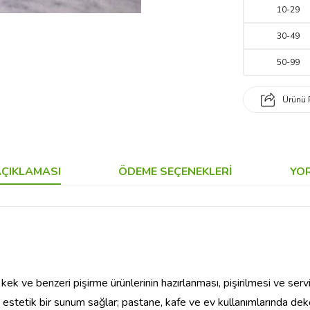
10
-
29
30
-
49
50
-
99
Ürünü 
ÇIKLAMASI
ÖDEME SEÇENEKLERI
YO
kek ve benzeri pişirme ürünlerinin hazırlanması, pişirilmesi ve serv
stetik bir sunum sağlar; pastane, kafe ve ev kullanımlarında dekora