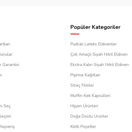
Popüler Kategoriler
rtları
Pudralı Lateks Eldivenler
Sorular
Çok Amaçlı Siyah Nitril Eldiven
m Garantisi
Ekstra Kalın Siyah Nitril Eldiven
m
Pişirme Kağıtları
Streç Filmler
Muffin-Kek Kapsülleri
ni Seç
Hijyen Ürünleri
Seçimi
Doğa Dostu Ürünler
lışveriş
Kilitli Poşetler