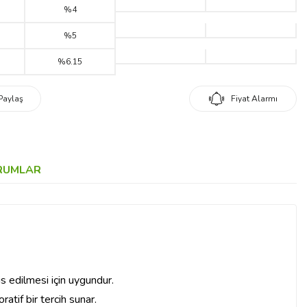
%4
%5
%6.15
Paylaş
Fiyat Alarmı
RUMLAR
is edilmesi için uygundur.
tif bir tercih sunar.