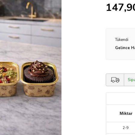
147,9
Tükendi
Gelince H
Sip
Miktar
2
-
9