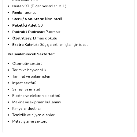
Beden:
XL (Diğer bedenler: M, L)
Renk:
Turuncu
Steril / Non-Steril:
Non-steril
Paket İçi Adet:
50
Pudralı / Pudrasız:
Pudrasız
Özel Yüzey:
Elmas dokulu
Ekstra Kalınlık:
Güç gerektiren işler için ideal
Kullanılabilecek Sektörler:
Otomotiv sektörü
Tarım ve hayvancılık
Tamirat ve bakım işleri
İnşaat sektörü
Sanayi ve imalat
Elektrik ve elektronik sektörü
Makine ve ekipman kullanımı
Kimya endüstrisi
Temizlik ve hijyen alanları
Metal işleme sektörü