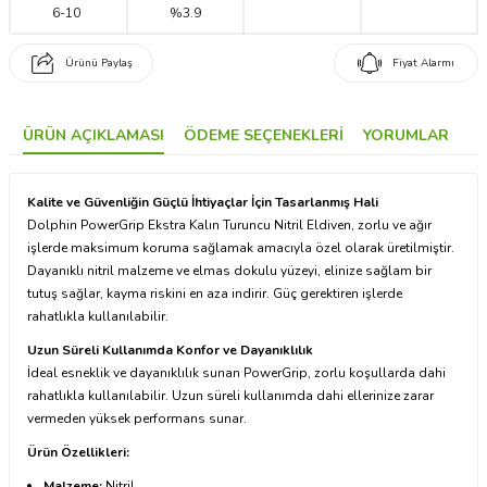
6
-
10
%3.9
Ürünü Paylaş
Fiyat Alarmı
ÜRÜN AÇIKLAMASI
ÖDEME SEÇENEKLERI
YORUMLAR
Kalite ve Güvenliğin Güçlü İhtiyaçlar İçin Tasarlanmış Hali
Dolphin PowerGrip Ekstra Kalın Turuncu Nitril Eldiven, zorlu ve ağır
işlerde maksimum koruma sağlamak amacıyla özel olarak üretilmiştir.
Dayanıklı nitril malzeme ve elmas dokulu yüzeyi, elinize sağlam bir
tutuş sağlar, kayma riskini en aza indirir. Güç gerektiren işlerde
rahatlıkla kullanılabilir.
Uzun Süreli Kullanımda Konfor ve Dayanıklılık
İdeal esneklik ve dayanıklılık sunan PowerGrip, zorlu koşullarda dahi
rahatlıkla kullanılabilir. Uzun süreli kullanımda dahi ellerinize zarar
vermeden yüksek performans sunar.
Ürün Özellikleri:
Malzeme:
Nitril