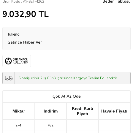
Beden Tablosu
Ürün Kodu :
AY-SET-4262
9.032,90
TL
Tükendi
Gelince Haber Ver
Siparişleriniz 2 İş Günü İçerisinde Kargoya Teslim Edilecektir
Çok Al Az Öde
Kredi Kartı
Miktar
İndirim
Havale Fiyatı
Fiyatı
2
-
4
%2