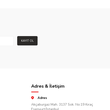
KAYIT OL
Adres & İletişim
Adres
Akçaburgaz Mah. 3137 Sok. No:19 Kıraç
Esenyurt/İstanbul