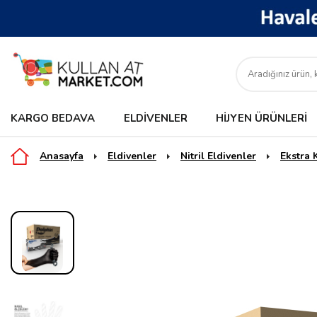
KARGO BEDAVA
ELDIVENLER
HIJYEN ÜRÜNLERI
Anasayfa
Eldivenler
Nitril Eldivenler
Ekstra K