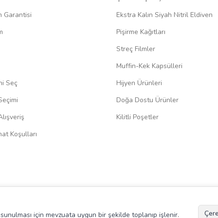
m Garantisi
Ekstra Kalın Siyah Nitril Eldiven
m
Pişirme Kağıtları
Streç Filmler
Muffin-Kek Kapsülleri
ni Seç
Hijyen Ürünleri
Seçimi
Doğa Dostu Ürünler
lışveriş
Kilitli Poşetler
at Koşulları
Çere
de sunulması için mevzuata uygun bir şekilde toplanıp işlenir.