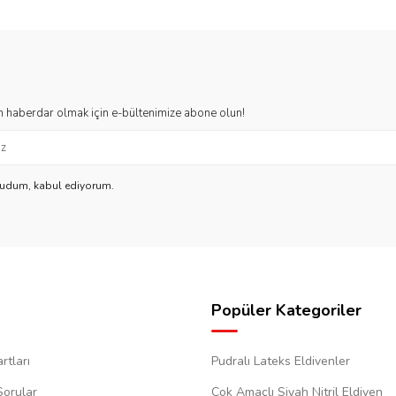
 haberdar olmak için e-bültenimize abone olun!
kudum, kabul ediyorum.
Popüler Kategoriler
rtları
Pudralı Lateks Eldivenler
Sorular
Çok Amaçlı Siyah Nitril Eldiven