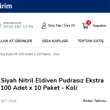
0
WhatsApp Destek
Sepetim
Giriş Yap / Üye Ol
0530 387 13 65
LLAN AT ÜRÜNLER
GIDA KAPLARI
TOPTAN SATIŞ
stra Kalın M 100 Adet x 10 Paket - Koli
Siyah Nitril Eldiven Pudrasız Ekstra
100 Adet x 10 Paket - Koli
-SET-0104
Beden Tablosu