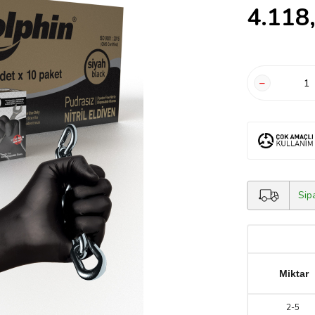
4.118
Sip
Miktar
2
-
5