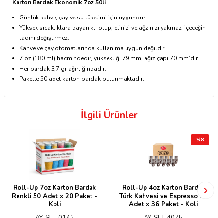
Karton Bardak Ekonomik 7oz 50li
Günlük kahve, çay ve su tüketimi için uygundur.
Yüksek sıcaklıklara dayanıklı olup, elinizi ve ağzınızı yakmaz, içeceğin
tadını değiştirmez.
Kahve ve çay otomatlarında kullanıma uygun değildir.
7 oz (180 ml) hacmindedir, yüksekliği 79 mm, ağız çapı 70 mm’dir.
Her bardak 3,7 gr ağırlığındadır.
Pakette 50 adet karton bardak bulunmaktadır.
İlgili Ürünler
%
8
Roll-Up 7oz Karton Bardak
Roll-Up 4oz Karton Bardak
Renkli 50 Adet x 20 Paket -
Türk Kahvesi ve Espresso 10
Koli
Adet x 36 Paket - Koli
AY-SET-0142
AY-SET-4075