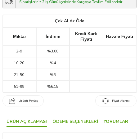
Siparişleriniz 2 İş Günü İçerisinde Kargoya Teslim Edilecektir
Çok Al Az Öde
Kredi Kartı
Miktar
İndirim
Havale Fiyatı
Fiyatı
2
-
9
%3.08
10
-
20
%4
21
-
50
%5
51
-
99
%6.15
Ürünü Paylaş
Fiyat Alarmı
ÜRÜN AÇIKLAMASI
ÖDEME SEÇENEKLERI
YORUMLAR