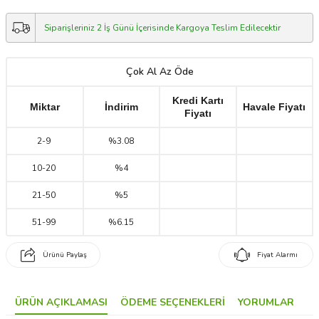
Siparişleriniz 2 İş Günü İçerisinde Kargoya Teslim Edilecektir
Çok Al Az Öde
Kredi Kartı
Miktar
İndirim
Havale Fiyatı
Fiyatı
2
-
9
%3.08
10
-
20
%4
21
-
50
%5
51
-
99
%6.15
Ürünü Paylaş
Fiyat Alarmı
ÜRÜN AÇIKLAMASI
ÖDEME SEÇENEKLERI
YORUMLAR