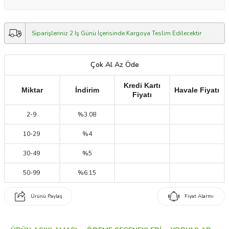
Siparişleriniz 2 İş Günü İçerisinde Kargoya Teslim Edilecektir
Çok Al Az Öde
Kredi Kartı
Miktar
İndirim
Havale Fiyatı
Fiyatı
2
-
9
%3.08
10
-
29
%4
30
-
49
%5
50
-
99
%6.15
Ürünü Paylaş
Fiyat Alarmı