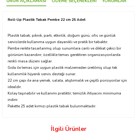
ÜRÜN AÇIKLAMASI
ÖDEME SEÇENEKLERI
YORUMLAR
Roll-Up Plastik Tabak Pembe 22 cm 25 Adet
Plastik tabak; piknik, parti, etkinlik, doğum günü, ofis ve günlük
servislerde kullanıma uygun dayanıklı ve pratik bir tabaktır.
Pembe renkte tasarlanmış olup sunumlara canlı ve dikkat çekici bir
görünüm kazandırır; özellikle temas gerektiren organizasyonlarda
renkli masa düzeni sağlar.
Gıda ile temas için uygun plastik malzemeden üretilmiş olup tek
kullanımlık hijyenik servis desteği sunar.
22 cm çapı ile ana yemek, salata, atıştırmalık ve çeşitli porsiyonlar için
idealdir.
Kolay taşınabilir ve kullanımı pratiktir; temizlik ihtiyacını minimuma
indirir.
Pakette 25 adet kırmızı plastik tabak bulunmaktadır.
İlgili Ürünler