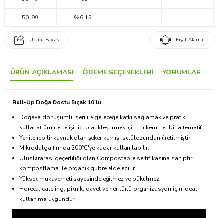
50
-
99
%6.15
Ürünü Paylaş
Fiyat Alarmı
ÜRÜN AÇIKLAMASI
ÖDEME SEÇENEKLERI
YORUMLAR
Roll-Up Doğa Dostu Bıçak 10'lu
Doğaya dönüşümlü seri ile geleceğe katkı sağlamak ve pratik
kullanat ürünlerle işinizi pratikleştirmek için mükemmel bir alternatif.
Yenilenebilir kaynak olan şeker kamışı selülozundan üretilmiştir.
Mikrodalga fırında 200°C'ye kadar kullanılabilir.
Uluslararası geçerliliği olan Compostable sertifikasına sahiptir;
kompostlama ile organik gübre elde edilir.
Yüksek mukavemeti sayesinde eğilmez ve bükülmez.
Horeca, catering, piknik, davet ve her türlü organizasyon için ideal
kullanıma uygundur.