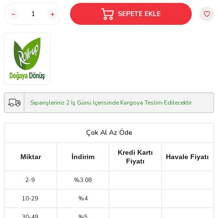
SEPETE EKLE
Siparişleriniz 2 İş Günü İçerisinde Kargoya Teslim Edilecektir
Çok Al Az Öde
Kredi Kartı
Miktar
İndirim
Havale Fiyatı
Fiyatı
2
-
9
%3.08
10
-
29
%4
30
-
49
%5