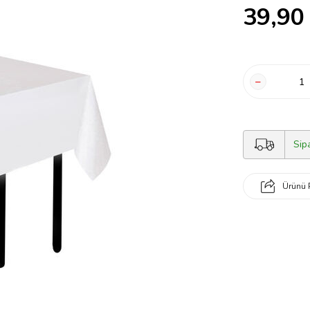
39,90
Sip
Ürünü 