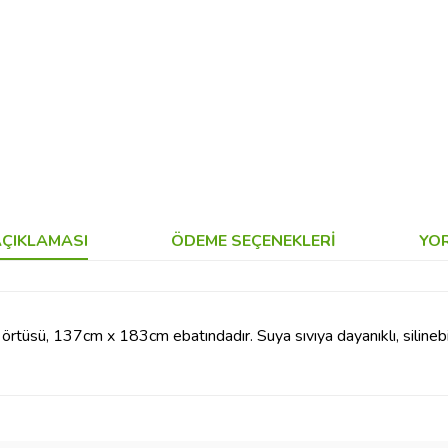
ÇIKLAMASI
ÖDEME SEÇENEKLERI
YO
örtüsü, 137cm x 183cm ebatındadır. Suya sıvıya dayanıklı, silinebili