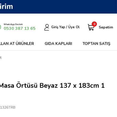
0
WhatsApp Destek
Sepetim
Giriş Yap / Üye Ol
0530 387 13 65
LLAN AT ÜRÜNLER
GIDA KAPLARI
TOPTAN SATIŞ
t
 Masa Örtüsü Beyaz 137 x 183cm 1
1326TRB