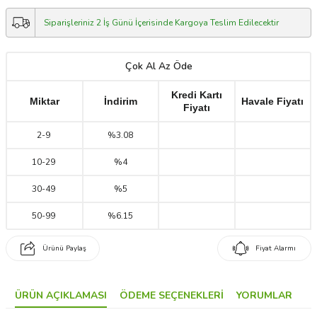
Siparişleriniz 2 İş Günü İçerisinde Kargoya Teslim Edilecektir
Çok Al Az Öde
Kredi Kartı
Miktar
İndirim
Havale Fiyatı
Fiyatı
2
-
9
%3.08
10
-
29
%4
30
-
49
%5
50
-
99
%6.15
Ürünü Paylaş
Fiyat Alarmı
ÜRÜN AÇIKLAMASI
ÖDEME SEÇENEKLERI
YORUMLAR