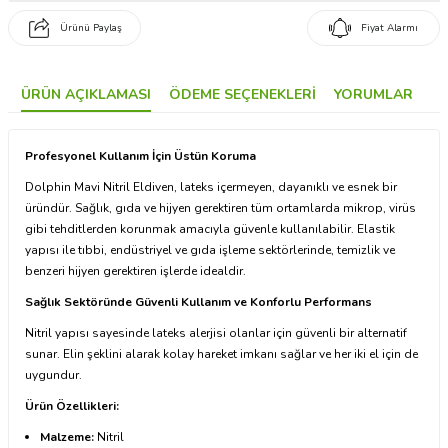
Ürünü Paylaş
Fiyat Alarmı
ÜRÜN AÇIKLAMASI
ÖDEME SEÇENEKLERI
YORUMLAR
Profesyonel Kullanım İçin Üstün Koruma
Dolphin Mavi Nitril Eldiven, lateks içermeyen, dayanıklı ve esnek bir
üründür. Sağlık, gıda ve hijyen gerektiren tüm ortamlarda mikrop, virüs
gibi tehditlerden korunmak amacıyla güvenle kullanılabilir. Elastik
yapısı ile tıbbi, endüstriyel ve gıda işleme sektörlerinde, temizlik ve
benzeri hijyen gerektiren işlerde idealdir.
Sağlık Sektöründe Güvenli Kullanım ve Konforlu Performans
Nitril yapısı sayesinde lateks alerjisi olanlar için güvenli bir alternatif
sunar. Elin şeklini alarak kolay hareket imkanı sağlar ve her iki el için de
uygundur.
Ürün Özellikleri:
Malzeme:
Nitril