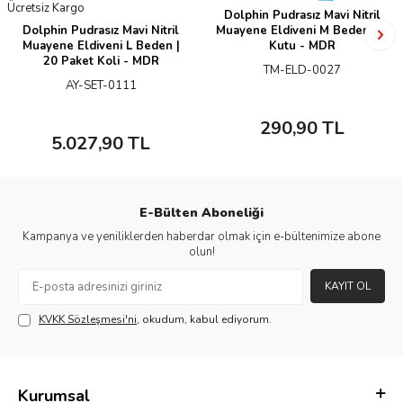
Ücretsiz Kargo
Dolphin Pudrasız Mavi Nitril
Dolphin Pudrasız Mavi Nitril
Muayene Eldiveni M Beden | 1
Muayene Eldiveni L Beden |
Kutu - MDR
20 Paket Koli - MDR
TM-ELD-0027
AY-SET-0111
290,90
TL
5.027,90
TL
E-Bülten Aboneliği
Kampanya ve yeniliklerden haberdar olmak için e-bültenimize abone
olun!
KAYIT OL
KVKK Sözleşmesi'ni
, okudum, kabul ediyorum.
Kurumsal