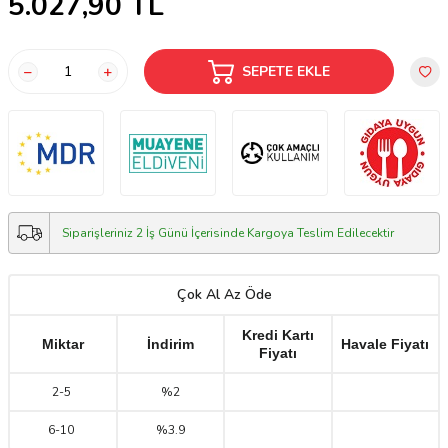
5.027,90
TL
SEPETE EKLE
Siparişleriniz 2 İş Günü İçerisinde Kargoya Teslim Edilecektir
Çok Al Az Öde
Kredi Kartı
Miktar
İndirim
Havale Fiyatı
Fiyatı
2
-
5
%2
6
-
10
%3.9