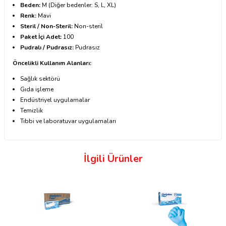
Beden:
M (Diğer bedenler: S, L, XL)
Renk:
Mavi
Steril / Non-Steril:
Non-steril
Paket İçi Adet:
100
Pudralı / Pudrasız:
Pudrasız
Öncelikli Kullanım Alanları:
Sağlık sektörü
Gıda işleme
Endüstriyel uygulamalar
Temizlik
Tıbbi ve laboratuvar uygulamaları
İlgili Ürünler