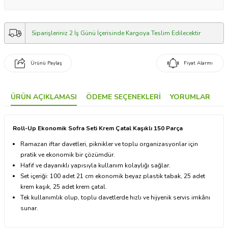
Siparişleriniz 2 İş Günü İçerisinde Kargoya Teslim Edilecektir
Ürünü Paylaş
Fiyat Alarmı
ÜRÜN AÇIKLAMASI
ÖDEME SEÇENEKLERI
YORUMLAR
Roll-Up Ekonomik Sofra Seti Krem Çatal Kaşıklı 150 Parça
Ramazan iftar davetleri, piknikler ve toplu organizasyonlar için
pratik ve ekonomik bir çözümdür.
Hafif ve dayanıklı yapısıyla kullanım kolaylığı sağlar.
Set içeriği: 100 adet 21 cm ekonomik beyaz plastik tabak, 25 adet
krem kaşık, 25 adet krem çatal.
Tek kullanımlık olup, toplu davetlerde hızlı ve hijyenik servis imkânı
sunar.