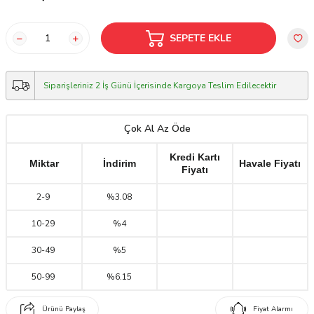
SEPETE EKLE
Siparişleriniz 2 İş Günü İçerisinde Kargoya Teslim Edilecektir
Çok Al Az Öde
Kredi Kartı
Miktar
İndirim
Havale Fiyatı
Fiyatı
2
-
9
%3.08
10
-
29
%4
30
-
49
%5
50
-
99
%6.15
Ürünü Paylaş
Fiyat Alarmı