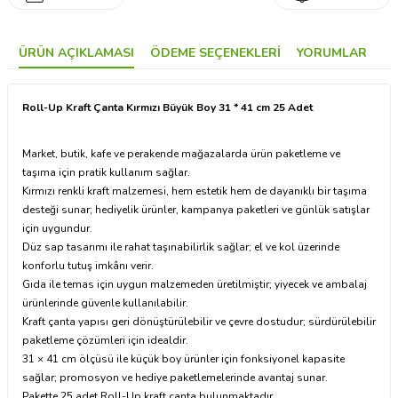
ÜRÜN AÇIKLAMASI
ÖDEME SEÇENEKLERI
YORUMLAR
Roll-Up Kraft Çanta Kırmızı Büyük Boy 31 * 41 cm 25 Adet
Market, butik, kafe ve perakende mağazalarda ürün paketleme ve
taşıma için pratik kullanım sağlar.
Kırmızı renkli kraft malzemesi, hem estetik hem de dayanıklı bir taşıma
desteği sunar; hediyelik ürünler, kampanya paketleri ve günlük satışlar
için uygundur.
Düz sap tasarımı ile rahat taşınabilirlik sağlar; el ve kol üzerinde
konforlu tutuş imkânı verir.
Gıda ile temas için uygun malzemeden üretilmiştir; yiyecek ve ambalaj
ürünlerinde güvenle kullanılabilir.
Kraft çanta yapısı geri dönüştürülebilir ve çevre dostudur; sürdürülebilir
paketleme çözümleri için idealdir.
31 × 41 cm ölçüsü ile küçük boy ürünler için fonksiyonel kapasite
sağlar; promosyon ve hediye paketlemelerinde avantaj sunar.
Pakette 25 adet Roll-Up kraft çanta bulunmaktadır.