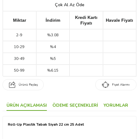
Çok Al Az Öde
Kredi Kartı
Miktar
İndirim
Havale Fiyatı
Fiyatı
2
-
9
%3.08
10
-
29
%4
30
-
49
%5
50
-
99
%6.15
Ürünü Paylaş
Fiyat Alarmı
ÜRÜN AÇIKLAMASI
ÖDEME SEÇENEKLERI
YORUMLAR
Roll-Up Plastik Tabak Siyah 22 cm 25 Adet