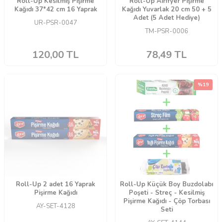
Roll-Up Kesilmiş Pişirme
Roll-Up Airfryer Pişirme
Kağıdı 37*42 cm 16 Yaprak
Kağıdı Yuvarlak 20 cm 50 + 5
Adet (5 Adet Hediye)
UR-PSR-0047
TM-PSR-0006
120,00
TL
78,49
TL
%
19
Roll-Up 2 adet 16 Yaprak
Roll-Up Küçük Boy Buzdolabı
Pişirme Kağıdı
Poşeti - Streç - Kesilmiş
Pişirme Kağıdı - Çöp Torbası
AY-SET-4128
Seti