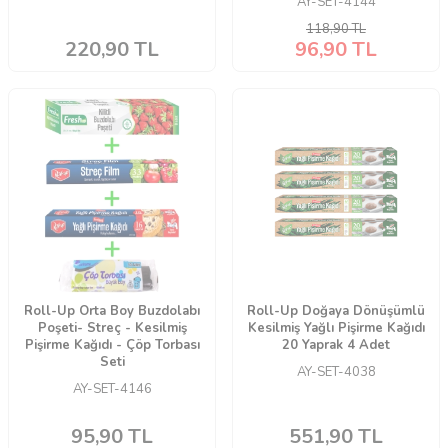
AY-SET-4144
118,90
TL
220,90
TL
96,90
TL
Roll-Up Orta Boy Buzdolabı
Roll-Up Doğaya Dönüşümlü
Poşeti- Streç - Kesilmiş
Kesilmiş Yağlı Pişirme Kağıdı
Pişirme Kağıdı - Çöp Torbası
20 Yaprak 4 Adet
Seti
AY-SET-4038
AY-SET-4146
95,90
TL
551,90
TL