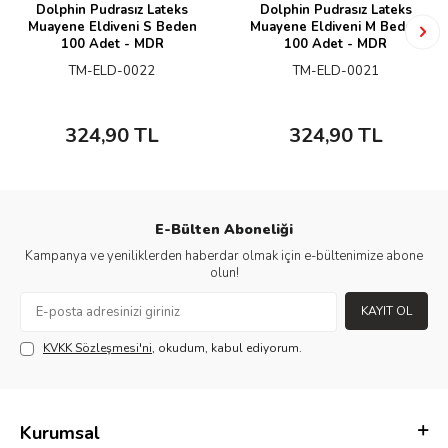
Dolphin Pudrasız Lateks
Dolphin Pudrasız Lateks
Muayene Eldiveni S Beden
Muayene Eldiveni M Beden
100 Adet - MDR
100 Adet - MDR
TM-ELD-0022
TM-ELD-0021
324,90
TL
324,90
TL
E-Bülten Aboneliği
Kampanya ve yeniliklerden haberdar olmak için e-bültenimize abone
olun!
KAYIT OL
KVKK Sözleşmesi'ni
, okudum, kabul ediyorum.
Kurumsal