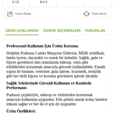
6
-
10
%3.9
Ürünü Paylaş
Fiyat Alarmı
ÜRÜN AÇIKLAMASI
ÖDEME SEÇENEKLERI
YORUMLAR
Profesyonel Kullanım İçin Üstün Koruma
Dolphin Pudrasız Lateks Muayene Eldiveni, MDR sertifikalı,
lateks içeren, dayanıklı ve esnek bir üründür. Sağlık, gıda ve
hijyen gerektiren tüm ortamlarda mikrop, virüs gibi
tehditlerden korunmak amacıyla güvenle kullanılabilir. Elastik
yapısı ile hastane, veteriner, gıda işleme, kozmetik, temizlik
gibi her türlü hijyen ve koruma gerektiren işlerde idealdir.
Sağlık Sektöründe Güvenli Kullanım ve Konforlu
Performans
Pudrasız çeşitleriyle, mikrop ve virüslerden korunmak
amacıyla kullanıma uygundur. Elin şeklini alarak kolay hareket
imkanı sağlar ve her iki el için de uygundur.
Ürün Özellikleri: