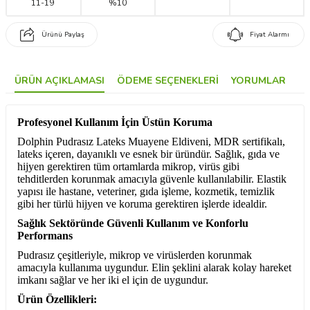
11
-
19
%10
Ürünü Paylaş
Fiyat Alarmı
ÜRÜN AÇIKLAMASI
ÖDEME SEÇENEKLERI
YORUMLAR
Profesyonel Kullanım İçin Üstün Koruma
Dolphin Pudrasız Lateks Muayene Eldiveni, MDR sertifikalı,
lateks içeren, dayanıklı ve esnek bir üründür. Sağlık, gıda ve
hijyen gerektiren tüm ortamlarda mikrop, virüs gibi
tehditlerden korunmak amacıyla güvenle kullanılabilir. Elastik
yapısı ile hastane, veteriner, gıda işleme, kozmetik, temizlik
gibi her türlü hijyen ve koruma gerektiren işlerde idealdir.
Sağlık Sektöründe Güvenli Kullanım ve Konforlu
Performans
Pudrasız çeşitleriyle, mikrop ve virüslerden korunmak
amacıyla kullanıma uygundur. Elin şeklini alarak kolay hareket
imkanı sağlar ve her iki el için de uygundur.
Ürün Özellikleri: