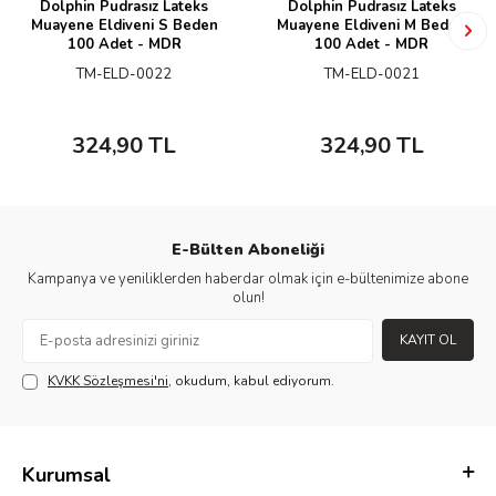
Dolphin Pudrasız Lateks
Dolphin Pudrasız Lateks
Muayene Eldiveni S Beden
Muayene Eldiveni M Beden
100 Adet - MDR
100 Adet - MDR
TM-ELD-0022
TM-ELD-0021
324,90
TL
324,90
TL
E-Bülten Aboneliği
Kampanya ve yeniliklerden haberdar olmak için e-bültenimize abone
olun!
KAYIT OL
KVKK Sözleşmesi'ni
, okudum, kabul ediyorum.
Kurumsal