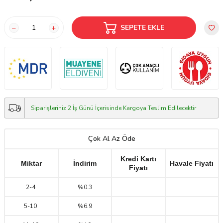
SEPETE EKLE
Siparişleriniz 2 İş Günü İçerisinde Kargoya Teslim Edilecektir
Çok Al Az Öde
Kredi Kartı
Miktar
İndirim
Havale Fiyatı
Fiyatı
2
-
4
%0.3
5
-
10
%6.9