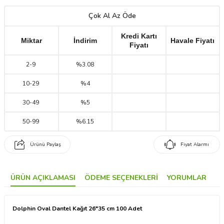
Çok Al Az Öde
Kredi Kartı
Miktar
İndirim
Havale Fiyatı
Fiyatı
2
-
9
%3.08
10
-
29
%4
30
-
49
%5
50
-
99
%6.15
Ürünü Paylaş
Fiyat Alarmı
ÜRÜN AÇIKLAMASI
ÖDEME SEÇENEKLERI
YORUMLAR
Dolphin Oval Dantel Kağıt 26*35 cm 100 Adet