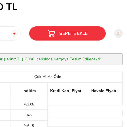
0
TL
SEPETE EKLE
arişleriniz 2 İş Günü İçerisinde Kargoya Teslim Edilecektir
Çok Al Az Öde
İndirim
Kredi Kartı Fiyatı
Havale Fiyatı
%3.08
%5
%6.15