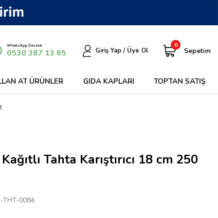
0
WhatsApp Destek
Sepetim
Giriş Yap / Üye Ol
0530 387 13 65
LLAN AT ÜRÜNLER
GIDA KAPLARI
TOPTAN SATIŞ
t
Kağıtlı Tahta Karıştırıcı 18 cm 250
-THT-0084