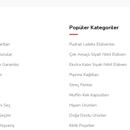
Popüler Kategoriler
rtları
Pudralı Lateks Eldivenler
Sorular
Çok Amaçlı Siyah Nitril Eldiven
m Garantisi
Ekstra Kalın Siyah Nitril Eldiven
m
Pişirme Kağıtları
Streç Filmler
Muffin-Kek Kapsülleri
ni Seç
Hijyen Ürünleri
Seçimi
Doğa Dostu Ürünler
lışveriş
Kilitli Poşetler