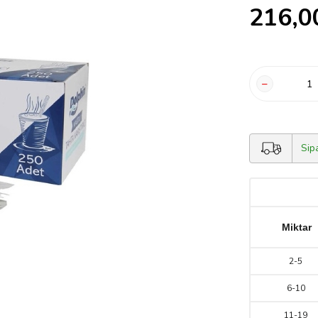
216,0
Sip
Miktar
2
-
5
6
-
10
11
-
19