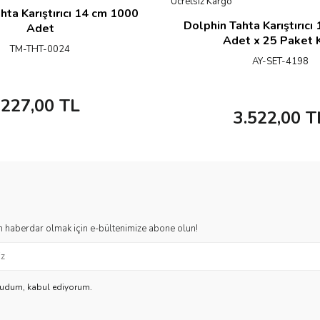
Ücretsiz Kargo
hta Karıştırıcı 14 cm 1000
Dolphin Tahta Karıştırıc
Adet
Adet x 25 Paket K
TM-THT-0024
AY-SET-4198
227,00
TL
3.522,00
T
 haberdar olmak için e-bültenimize abone olun!
kudum, kabul ediyorum.