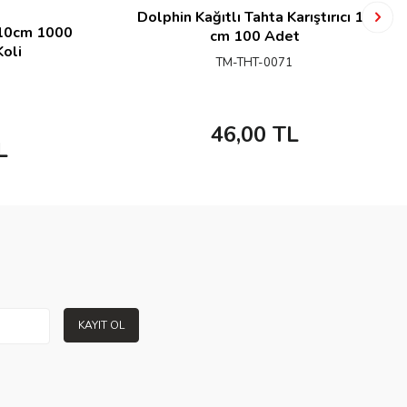
Dolphin Kağıtlı Tahta Karıştırıcı 11
ı 10cm 1000
cm 100 Adet
oli
TM-THT-0071
46,00
TL
L
KAYIT OL