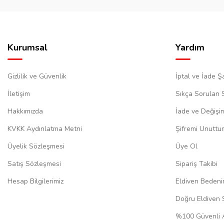
Kurumsal
Yardım
Gizlilik ve Güvenlik
İptal ve İade Şa
İletişim
Sıkça Sorulan 
Hakkımızda
İade ve Değişi
KVKK Aydınlatma Metni
Şifremi Unuttu
Üyelik Sözleşmesi
Üye Ol
Satış Sözleşmesi
Sipariş Takibi
Hesap Bilgilerimiz
Eldiven Bedeni
Doğru Eldiven 
%100 Güvenli A