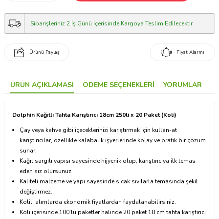
Siparişleriniz 2 İş Günü İçerisinde Kargoya Teslim Edilecektir
Ürünü Paylaş
Fiyat Alarmı
ÜRÜN AÇIKLAMASI
ÖDEME SEÇENEKLERI
YORUMLAR
Dolphin Kağıtlı Tahta Karıştırıcı 18cm 250li x 20 Paket (Koli)
Çay veya kahve gibi içeceklerinizi karıştırmak için kullan-at
karıştırıcılar, özellikle kalabalık işyerlerinde kolay ve pratik bir çözüm
sunar.
Kağıt sargılı yapısı sayesinde hijyenik olup, karıştırıcıya ilk temas
eden siz olursunuz.
Kaliteli malzeme ve yapı sayesinde sıcak sıvılarla temasında şekil
değiştirmez.
Kolili alımlarda ekonomik fiyatlardan faydalanabilirsiniz.
Koli içerisinde 100’lü paketler halinde 20 paket 18 cm tahta karıştırıcı