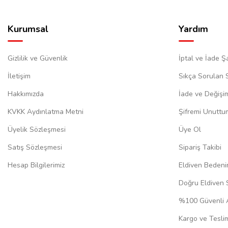
Kurumsal
Yardım
Gizlilik ve Güvenlik
İptal ve İade Şa
İletişim
Sıkça Sorulan 
Hakkımızda
İade ve Değişi
KVKK Aydınlatma Metni
Şifremi Unuttu
Üyelik Sözleşmesi
Üye Ol
Satış Sözleşmesi
Sipariş Takibi
Hesap Bilgilerimiz
Eldiven Bedeni
Doğru Eldiven 
%100 Güvenli A
Kargo ve Teslim