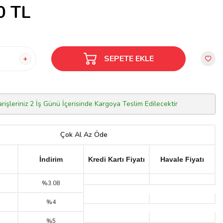
0
TL
SEPETE EKLE
arişleriniz 2 İş Günü İçerisinde Kargoya Teslim Edilecektir
Çok Al Az Öde
İndirim
Kredi Kartı Fiyatı
Havale Fiyatı
%3.08
%4
%5