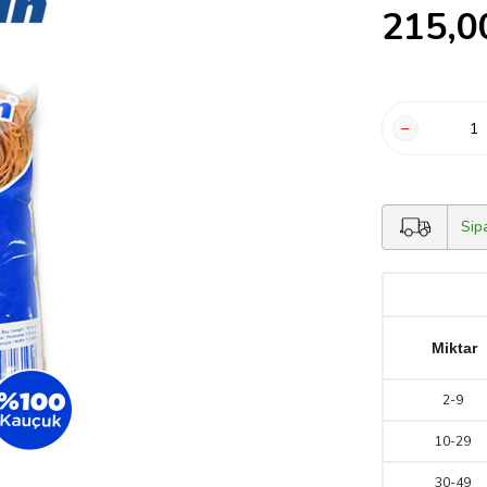
215,0
Sip
Miktar
2
-
9
10
-
29
30
-
49