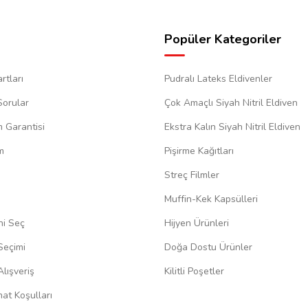
Popüler Kategoriler
rtları
Pudralı Lateks Eldivenler
Sorular
Çok Amaçlı Siyah Nitril Eldiven
m Garantisi
Ekstra Kalın Siyah Nitril Eldiven
m
Pişirme Kağıtları
Streç Filmler
Muffin-Kek Kapsülleri
ni Seç
Hijyen Ürünleri
Seçimi
Doğa Dostu Ürünler
lışveriş
Kilitli Poşetler
at Koşulları