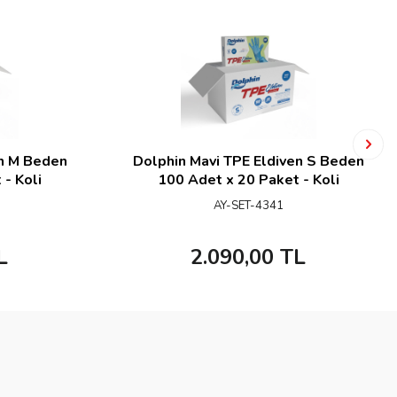
en M Beden
Dolphin Mavi TPE Eldiven S Beden
- Koli
100 Adet x 20 Paket - Koli
AY-SET-4341
L
2.090,00
TL