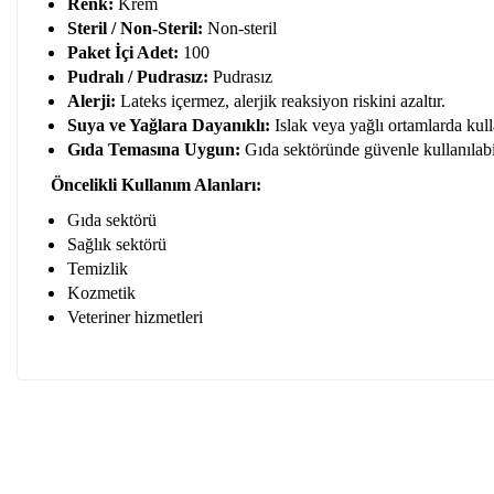
Renk:
Krem
Steril / Non-Steril:
Non-steril
Paket İçi Adet:
100
Pudralı / Pudrasız:
Pudrasız
Alerji:
Lateks içermez, alerjik reaksiyon riskini azaltır.
Suya ve Yağlara Dayanıklı:
Islak veya yağlı ortamlarda kulla
Gıda Temasına Uygun:
Gıda sektöründe güvenle kullanılabil
Öncelikli Kullanım Alanları:
Gıda sektörü
Sağlık sektörü
Temizlik
Kozmetik
Veteriner hizmetleri