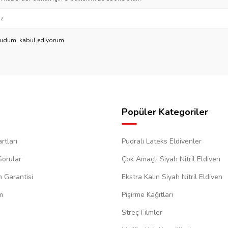
kudum, kabul ediyorum.
Popüler Kategoriler
rtları
Pudralı Lateks Eldivenler
Sorular
Çok Amaçlı Siyah Nitril Eldiven
m Garantisi
Ekstra Kalın Siyah Nitril Eldiven
m
Pişirme Kağıtları
Streç Filmler