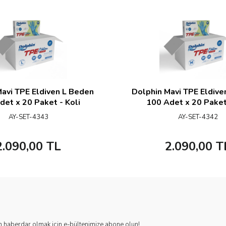
avi TPE Eldiven L Beden
Dolphin Mavi TPE Eldiv
det x 20 Paket - Koli
100 Adet x 20 Paket 
AY-SET-4343
AY-SET-4342
2.090,00
TL
2.090,00
T
 haberdar olmak için e-bültenimize abone olun!