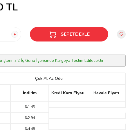
0
TL
SEPETE EKLE
arişleriniz 2 İş Günü İçerisinde Kargoya Teslim Edilecektir
Çok Al Az Öde
İndirim
Kredi Kartı Fiyatı
Havale Fiyatı
%1.45
%2.94
%4.48