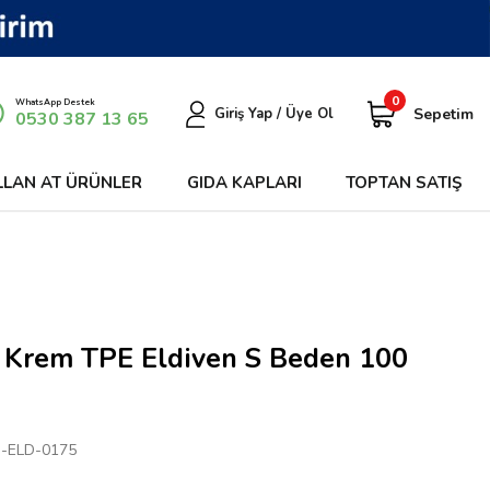
0
WhatsApp Destek
Sepetim
Giriş Yap / Üye Ol
0530 387 13 65
LLAN AT ÜRÜNLER
GIDA KAPLARI
TOPTAN SATIŞ
 Krem TPE Eldiven S Beden 100
-ELD-0175