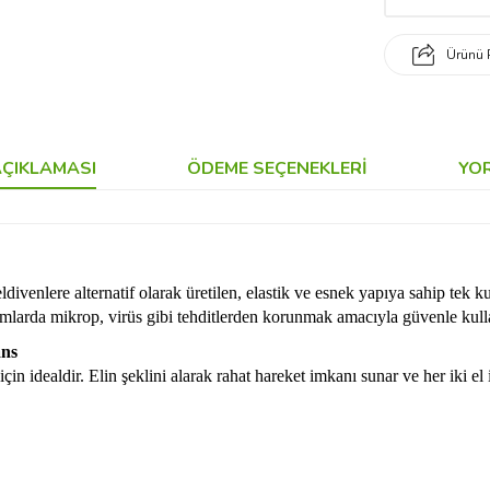
Ürünü 
ÇIKLAMASI
ÖDEME SEÇENEKLERI
YO
venlere alternatif olarak üretilen, elastik ve esnek yapıya sahip tek 
tamlarda mikrop, virüs gibi tehditlerden korunmak amacıyla güvenle kullan
ans
çin idealdir. Elin şeklini alarak rahat hareket imkanı sunar ve her iki el