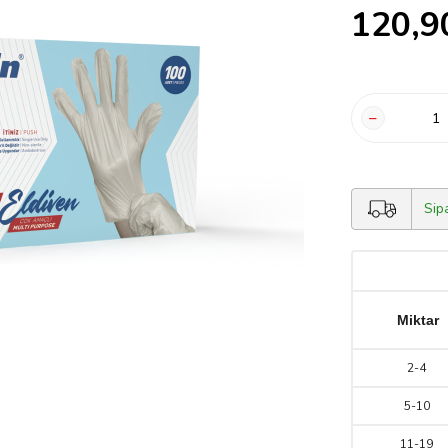
120,9
Sip
Miktar
2
-
4
5
-
10
11
-
19