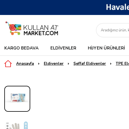
KARGO BEDAVA
ELDIVENLER
HIJYEN ÜRÜNLERI
Anasayfa
Eldivenler
Şeffaf Eldivenler
TPE El