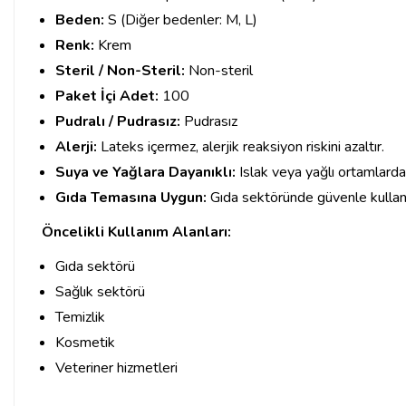
Beden:
S (Diğer bedenler: M, L)
Renk:
Krem
Steril / Non-Steril:
Non-steril
Paket İçi Adet:
100
Pudralı / Pudrasız:
Pudrasız
Alerji:
Lateks içermez, alerjik reaksiyon riskini azaltır.
Suya ve Yağlara Dayanıklı:
Islak veya yağlı ortamlarda k
Gıda Temasına Uygun:
Gıda sektöründe güvenle kullanıl
Öncelikli Kullanım Alanları:
Gıda sektörü
Sağlık sektörü
Temizlik
Kosmetik
Veteriner hizmetleri