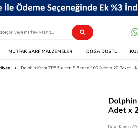
MUTFAK SARF MALZEMELERI
DOĞA DOSTU
KU
diven
Dolphin Krem TPE Eldiven S Beden 100 Adet x 20 Paket - Ko
Dolphin
Adet x 2
Ürün Kodu :
AY