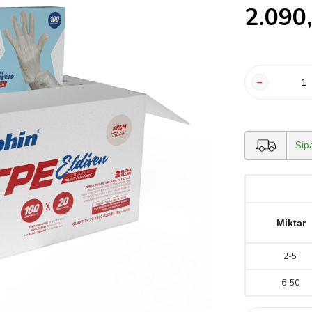
2.090
Sip
Miktar
2
-
5
6
-
50