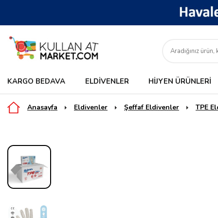
KARGO BEDAVA
ELDIVENLER
HIJYEN ÜRÜNLERI
Anasayfa
Eldivenler
Şeffaf Eldivenler
TPE El