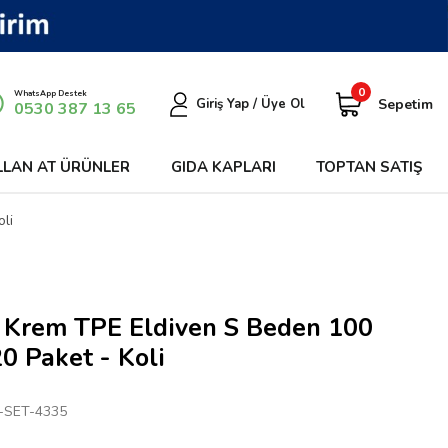
0
WhatsApp Destek
Sepetim
Giriş Yap / Üye Ol
0530 387 13 65
LLAN AT ÜRÜNLER
GIDA KAPLARI
TOPTAN SATIŞ
li
 Krem TPE Eldiven S Beden 100
0 Paket - Koli
-SET-4335