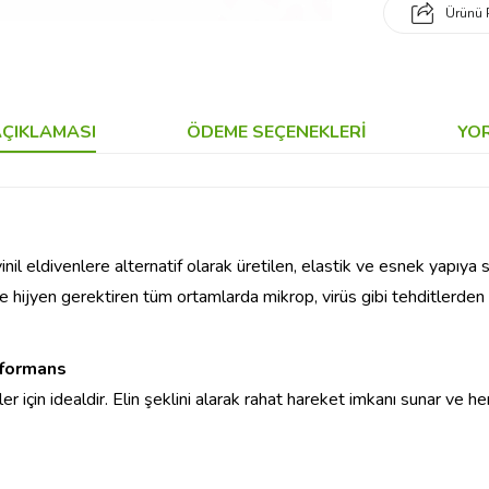
Ürünü 
ÇIKLAMASI
ÖDEME SEÇENEKLERI
YO
 eldivenlere alternatif olarak üretilen, elastik ve esnek yapıya s
e hijyen gerektiren tüm ortamlarda mikrop, virüs gibi tehditlerden 
rformans
r için idealdir. Elin şeklini alarak rahat hareket imkanı sunar ve her