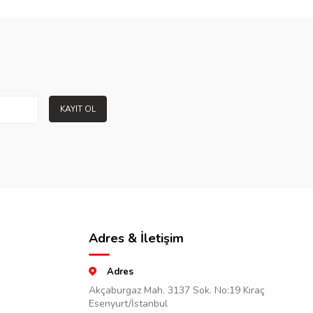
KAYIT OL
Adres & İletişim
Adres
Akçaburgaz Mah. 3137 Sok. No:19 Kıraç
Esenyurt/İstanbul