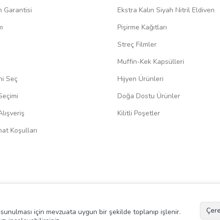
m Garantisi
Ekstra Kalın Siyah Nitril Eldiven
m
Pişirme Kağıtları
Streç Filmler
Muffin-Kek Kapsülleri
ni Seç
Hijyen Ürünleri
Seçimi
Doğa Dostu Ürünler
lışveriş
Kilitli Poşetler
at Koşulları
Çere
de sunulması için mevzuata uygun bir şekilde toplanıp işlenir.