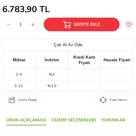
6.783,90
TL
SEPETE EKLE
Çok Al Az Öde
Kredi Kartı
Miktar
İndirim
Havale Fiyatı
Fiyatı
2
-
4
%2
5
-
10
%3.9
Ürünü Paylaş
Fiyat Alarmı
ÜRÜN AÇIKLAMASI
ÖDEME SEÇENEKLERI
YORUMLAR