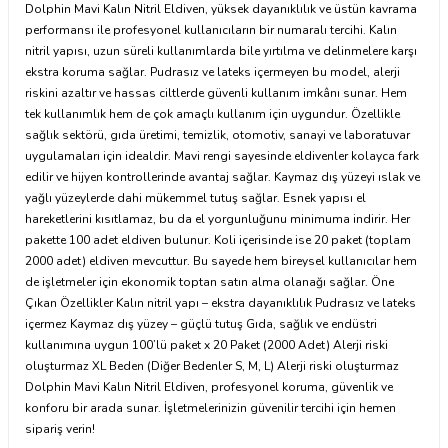
Dolphin Mavi Kalın Nitril Eldiven, yüksek dayanıklılık ve üstün kavrama
performansı ile profesyonel kullanıcıların bir numaralı tercihi. Kalın
nitril yapısı, uzun süreli kullanımlarda bile yırtılma ve delinmelere karşı
ekstra koruma sağlar. Pudrasız ve lateks içermeyen bu model, alerji
riskini azaltır ve hassas ciltlerde güvenli kullanım imkânı sunar. Hem
tek kullanımlık hem de çok amaçlı kullanım için uygundur. Özellikle
sağlık sektörü, gıda üretimi, temizlik, otomotiv, sanayi ve laboratuvar
uygulamaları için idealdir. Mavi rengi sayesinde eldivenler kolayca fark
edilir ve hijyen kontrollerinde avantaj sağlar. Kaymaz dış yüzeyi ıslak ve
yağlı yüzeylerde dahi mükemmel tutuş sağlar. Esnek yapısı el
hareketlerini kısıtlamaz, bu da el yorgunluğunu minimuma indirir. Her
pakette 100 adet eldiven bulunur. Koli içerisinde ise 20 paket (toplam
2000 adet) eldiven mevcuttur. Bu sayede hem bireysel kullanıcılar hem
de işletmeler için ekonomik toptan satın alma olanağı sağlar. Öne
Çıkan Özellikler Kalın nitril yapı – ekstra dayanıklılık Pudrasız ve lateks
içermez Kaymaz dış yüzey – güçlü tutuş Gıda, sağlık ve endüstri
kullanımına uygun 100’lü paket x 20 Paket (2000 Adet) Alerji riski
oluşturmaz XL Beden (Diğer Bedenler S, M, L) Alerji riski oluşturmaz
Dolphin Mavi Kalın Nitril Eldiven, profesyonel koruma, güvenlik ve
konforu bir arada sunar. İşletmelerinizin güvenilir tercihi için hemen
sipariş verin!