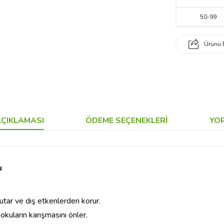
50
-
99
Ürünü 
ÇIKLAMASI
ÖDEME SEÇENEKLERI
YO
u
utar ve dış etkenlerden korur.
okuların karışmasını önler.