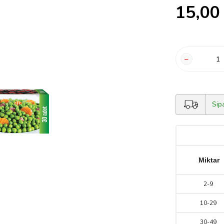
15,00
Sip
Miktar
2
-
9
10
-
29
30
-
49