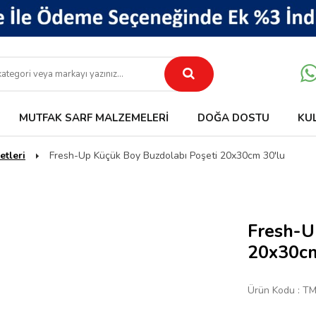
MUTFAK SARF MALZEMELERI
DOĞA DOSTU
KU
etleri
Fresh-Up Küçük Boy Buzdolabı Poşeti 20x30cm 30'lu
Fresh-U
20x30cm
Ürün Kodu :
TM