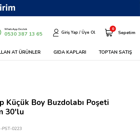
0
WhatsApp Destek
Sepetim
Giriş Yap / Üye Ol
0530 387 13 65
LLAN AT ÜRÜNLER
GIDA KAPLARI
TOPTAN SATIŞ
p Küçük Boy Buzdolabı Poşeti
 30'lu
-PST-0223