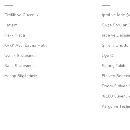
Gizlilik ve Güvenlik
İptal ve İade Şa
İletişim
Sıkça Sorulan 
Hakkımızda
İade ve Değişi
KVKK Aydınlatma Metni
Şifremi Unuttu
Üyelik Sözleşmesi
Üye Ol
Satış Sözleşmesi
Sipariş Takibi
Hesap Bilgilerimiz
Eldiven Bedeni
Doğru Eldiven 
%100 Güvenli A
Kargo ve Teslim