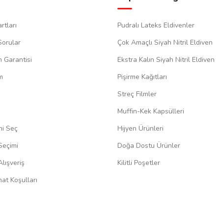
rtları
Pudralı Lateks Eldivenler
Sorular
Çok Amaçlı Siyah Nitril Eldiven
m Garantisi
Ekstra Kalın Siyah Nitril Eldiven
m
Pişirme Kağıtları
Streç Filmler
Muffin-Kek Kapsülleri
ni Seç
Hijyen Ürünleri
Seçimi
Doğa Dostu Ürünler
lışveriş
Kilitli Poşetler
at Koşulları