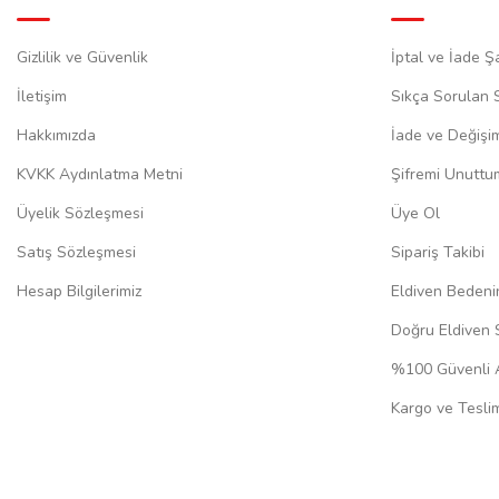
Gizlilik ve Güvenlik
İptal ve İade Şa
İletişim
Sıkça Sorulan 
Hakkımızda
İade ve Değişi
KVKK Aydınlatma Metni
Şifremi Unuttu
Üyelik Sözleşmesi
Üye Ol
Satış Sözleşmesi
Sipariş Takibi
Hesap Bilgilerimiz
Eldiven Bedeni
Doğru Eldiven 
%100 Güvenli A
Kargo ve Teslim