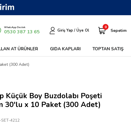
0
WhatsApp Destek
Sepetim
Giriş Yap / Üye Ol
0530 387 13 65
LLAN AT ÜRÜNLER
GIDA KAPLARI
TOPTAN SATIŞ
aket (300 Adet)
p Küçük Boy Buzdolabı Poşeti
 30'lu x 10 Paket (300 Adet)
-SET-4212