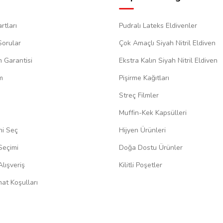
rtları
Pudralı Lateks Eldivenler
Sorular
Çok Amaçlı Siyah Nitril Eldiven
m Garantisi
Ekstra Kalın Siyah Nitril Eldiven
m
Pişirme Kağıtları
Streç Filmler
Muffin-Kek Kapsülleri
ni Seç
Hijyen Ürünleri
Seçimi
Doğa Dostu Ürünler
lışveriş
Kilitli Poşetler
at Koşulları