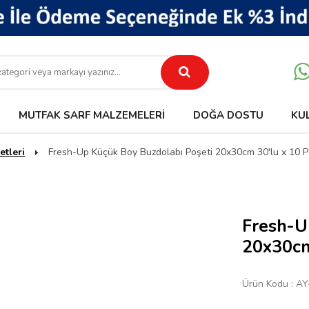
MUTFAK SARF MALZEMELERI
DOĞA DOSTU
KU
etleri
Fresh-Up Küçük Boy Buzdolabı Poşeti 20x30cm 30'lu x 10 P
Fresh-U
20x30cm
Ürün Kodu :
AY