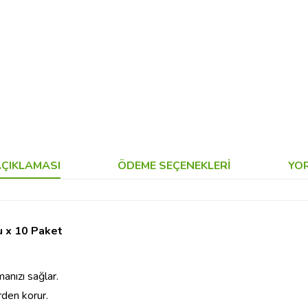
ÇIKLAMASI
ÖDEME SEÇENEKLERI
YO
u x 10 Paket
manızı sağlar.
rden korur.