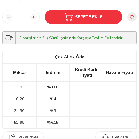
SEPETE EKLE
Siparişleriniz 2 İş Günü İçerisinde Kargoya Teslim Edilecektir
Çok Al Az Öde
Kredi Kartı
Miktar
İndirim
Havale Fiyatı
Fiyatı
2
-
9
%3.08
10
-
20
%4
21
-
50
%5
51
-
99
%6.15
Ürünü Paylaş
Fiyat Alarmı