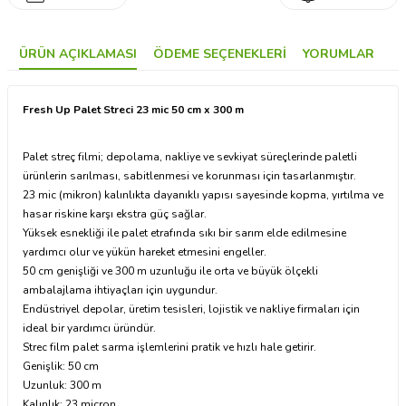
ÜRÜN AÇIKLAMASI
ÖDEME SEÇENEKLERI
YORUMLAR
Fresh Up Palet Streci 23 mic 50 cm x 300 m
Palet streç filmi; depolama, nakliye ve sevkiyat süreçlerinde paletli
ürünlerin sarılması, sabitlenmesi ve korunması için tasarlanmıştır.
23 mic (mikron) kalınlıkta dayanıklı yapısı sayesinde kopma, yırtılma ve
hasar riskine karşı ekstra güç sağlar.
Yüksek esnekliği ile palet etrafında sıkı bir sarım elde edilmesine
yardımcı olur ve yükün hareket etmesini engeller.
50 cm genişliği ve 300 m uzunluğu ile orta ve büyük ölçekli
ambalajlama ihtiyaçları için uygundur.
Endüstriyel depolar, üretim tesisleri, lojistik ve nakliye firmaları için
ideal bir yardımcı üründür.
Strec film palet sarma işlemlerini pratik ve hızlı hale getirir.
Genişlik: 50 cm
Uzunluk: 300 m
Kalınlık: 23 micron