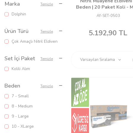
Nitril Muayene Eldiveni
Marka
Temizle
Beden | 20 Paket Koli -
Dolphin
AY-SET-0503
Ürün Türü
5.192,90
TL
Temizle
Çok Amaçlı Nitril Eldiven
Set İçi Paket
Temizle
Kolili Alım
Beden
Temizle
7 - Small
8 - Medium
9 - Large
10 - XLarge