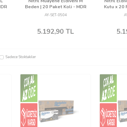
 L
Nitril Muayene Eldiveni M
Nitril Eld
 MDR
Beden | 20 Paket Koli - MDR
Kutu x 20 
AY-SET-0504
A
5.192,90
TL
5.1
Sadece Stoktakiler