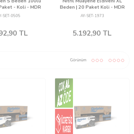
iven S Beden 100lü
Nitril Muayene Eldiveni XL
Paket - Koli - MDR
Beden | 20 Paket Koli - MDR
Y-SET-0505
AY-SET-1973
92,90
TL
5.192,90
TL
Görünüm