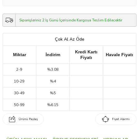
Siparişleriniz 2 İş Günü İçerisinde Kargoya Teslim Edilecektir
Çok Al Az Öde
Kredi Kartı
Miktar
İndirim
Havale Fiyatı
Fiyatı
2
-
9
%3.08
10
-
29
%4
30
-
49
%5
50
-
99
%6.15
Ürünü Paylaş
Fiyat Alarmı