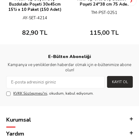
Buzdolabı Poşeti 30x45cm
Poşeti 24*38 cm 75 Adet
15'li x 10 Paket (150 Adet)
TM-PST-0251
AY-SET-4214
82,90
TL
115,00
TL
E-Bülten Aboneliği
Kampanya ve yeniliklerden haberdar olmak için e-bültenimize abone
olun!
KAYIT OL
KVKK Sözleşmesi'ni
, okudum, kabul ediyorum.
Kurumsal
Yardım