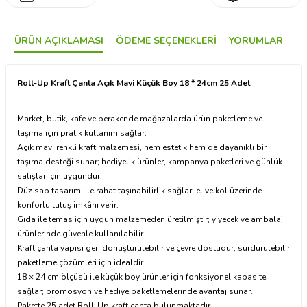
ÜRÜN AÇIKLAMASI
ÖDEME SEÇENEKLERI
YORUMLAR
Roll-Up Kraft Çanta Açık Mavi Küçük Boy 18 * 24cm 25 Adet
Market, butik, kafe ve perakende mağazalarda ürün paketleme ve
taşıma için pratik kullanım sağlar.
Açık mavi renkli kraft malzemesi, hem estetik hem de dayanıklı bir
taşıma desteği sunar; hediyelik ürünler, kampanya paketleri ve günlük
satışlar için uygundur.
Düz sap tasarımı ile rahat taşınabilirlik sağlar; el ve kol üzerinde
konforlu tutuş imkânı verir.
Gıda ile temas için uygun malzemeden üretilmiştir; yiyecek ve ambalaj
ürünlerinde güvenle kullanılabilir.
Kraft çanta yapısı geri dönüştürülebilir ve çevre dostudur; sürdürülebilir
paketleme çözümleri için idealdir.
18 × 24 cm ölçüsü ile küçük boy ürünler için fonksiyonel kapasite
sağlar; promosyon ve hediye paketlemelerinde avantaj sunar.
Pakette 25 adet Roll-Up kraft çanta bulunmaktadır.