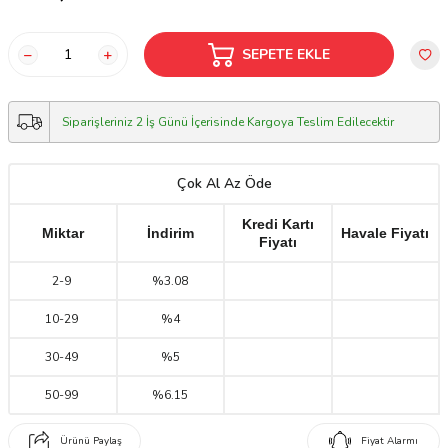
SEPETE EKLE
Siparişleriniz 2 İş Günü İçerisinde Kargoya Teslim Edilecektir
Çok Al Az Öde
Kredi Kartı
Miktar
İndirim
Havale Fiyatı
Fiyatı
2
-
9
%3.08
10
-
29
%4
30
-
49
%5
50
-
99
%6.15
Ürünü Paylaş
Fiyat Alarmı