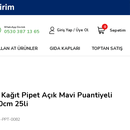
0
WhatsApp Destek
Sepetim
Giriş Yap / Üye Ol
0530 387 13 65
LLAN AT ÜRÜNLER
GIDA KAPLARI
TOPTAN SATIŞ
Kağıt Pipet Açık Mavi Puantiyeli
0cm 25li
-PPT-0082