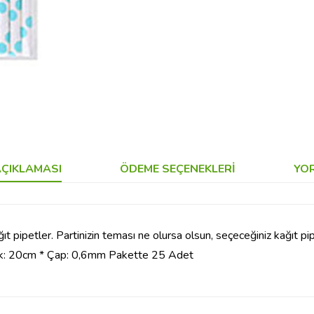
ÇIKLAMASI
ÖDEME SEÇENEKLERI
YO
ğıt pipetler. Partinizin teması ne olursa olsun, seçeceğiniz kağıt pipe
nluk: 20cm * Çap: 0,6mm Pakette 25 Adet