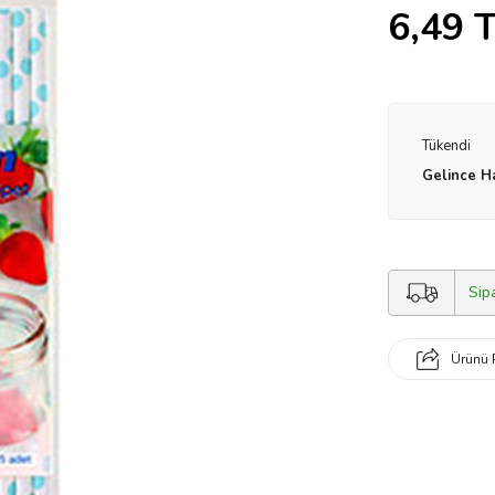
6,49
T
Tükendi
Gelince H
Sip
Ürünü 