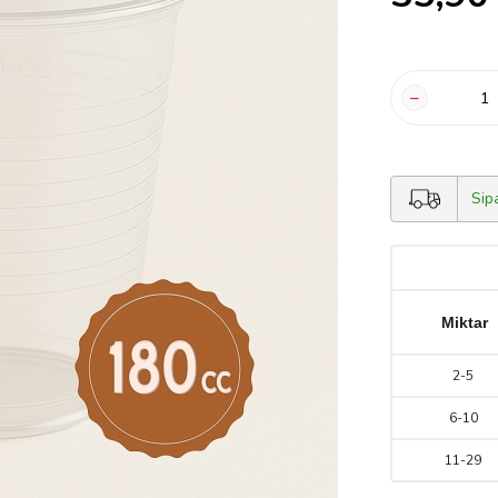
Sip
Miktar
2
-
5
6
-
10
11
-
29