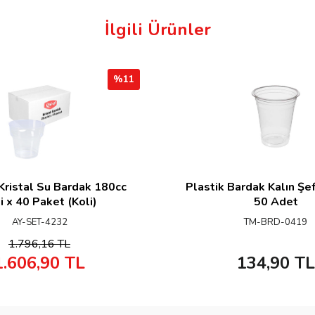
İlgili Ürünler
%
11
Kristal Su Bardak 180cc
Plastik Bardak Kalın Şe
i x 40 Paket (Koli)
50 Adet
AY-SET-4232
TM-BRD-0419
1.796,16
TL
1.606,90
TL
134,90
TL