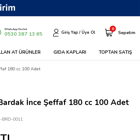
0
WhatsApp Destek
Sepetim
Giriş Yap / Üye Ol
0530 387 13 65
LLAN AT ÜRÜNLER
GIDA KAPLARI
TOPTAN SATIŞ
ffaf 180 cc 100 Adet
Bardak İnce Şeffaf 180 cc 100 Adet
-BRD-0011
TL