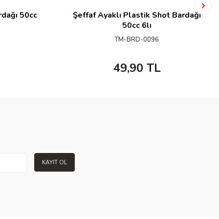
rdağı 50cc
Şeffaf Ayaklı Plastik Shot Bardağı
50cc 6lı
TM-BRD-0096
49,90
TL
KAYIT OL