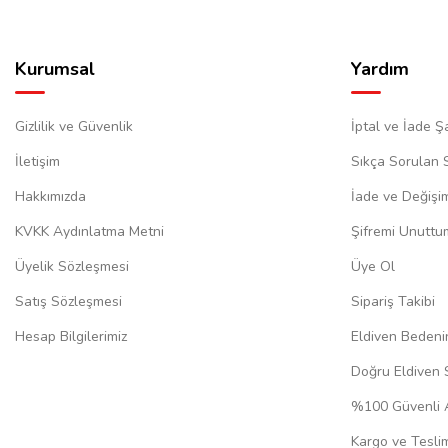
Kurumsal
Yardım
Gizlilik ve Güvenlik
İptal ve İade Şa
İletişim
Sıkça Sorulan 
Hakkımızda
İade ve Değişi
KVKK Aydınlatma Metni
Şifremi Unuttu
Üyelik Sözleşmesi
Üye Ol
Satış Sözleşmesi
Sipariş Takibi
Hesap Bilgilerimiz
Eldiven Bedeni
Doğru Eldiven 
%100 Güvenli A
Kargo ve Teslim