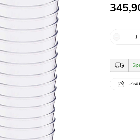
345,9
Sip
Ürünü 