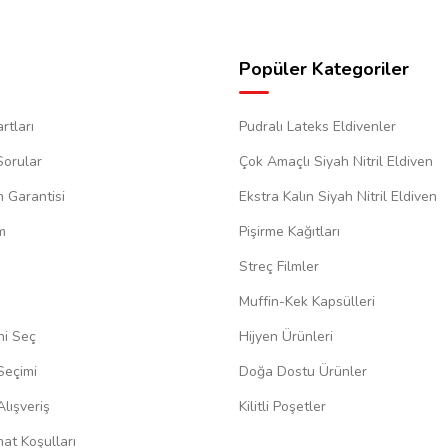
Popüler Kategoriler
rtları
Pudralı Lateks Eldivenler
Sorular
Çok Amaçlı Siyah Nitril Eldiven
m Garantisi
Ekstra Kalın Siyah Nitril Eldiven
m
Pişirme Kağıtları
Streç Filmler
Muffin-Kek Kapsülleri
ni Seç
Hijyen Ürünleri
Seçimi
Doğa Dostu Ürünler
lışveriş
Kilitli Poşetler
at Koşulları