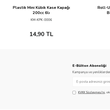
Plastik Mini Kübik Kase Kapağı
Roll-U
200cc 6lı
B
KM-KPK-0006
14,90
TL
E-Bülten Aboneliği
Kampanya ve yeniliklerden
KVKK Sözleşmesi'ni
, o