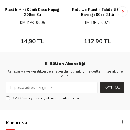
Plastik Mini Kübik Kase Kapağı
Roll-Up Plastik Tekila-Shot
200cc 6lı
Bardağı 80cc 24lü
KM-KPK-0006
TM-BRD-0078
14,90
TL
112,90
TL
E-Bülten Aboneliği
Kampanya ve yeniliklerden haberdar olmak için e-bültenimize abone
olun!
KAYIT OL
KVKK Sözleşmesi'ni
, okudum, kabul ediyorum.
Kurumsal