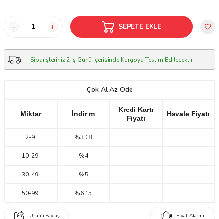
SEPETE EKLE
Siparişleriniz 2 İş Günü İçerisinde Kargoya Teslim Edilecektir
Çok Al Az Öde
Kredi Kartı
Miktar
İndirim
Havale Fiyatı
Fiyatı
2
-
9
%3.08
10
-
29
%4
30
-
49
%5
50
-
99
%6.15
Ürünü Paylaş
Fiyat Alarmı