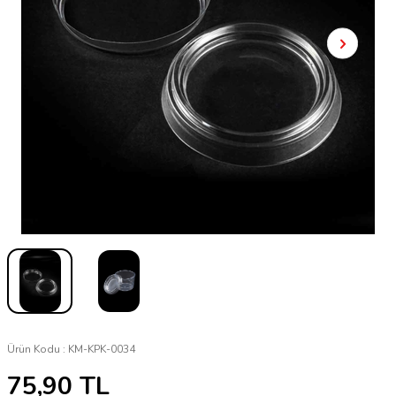
Ürün Kodu :
KM-KPK-0034
75,90
TL