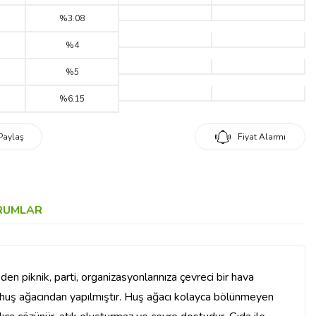
%3.08
%4
%5
%6.15
Paylaş
Fiyat Alarmı
RUMLAR
n piknik, parti, organizasyonlarınıza çevreci bir hava
alı huş ağacından yapılmıştır. Huş ağacı kolayca bölünmeyen