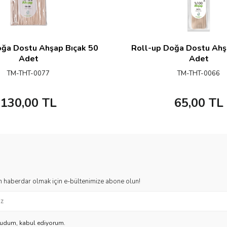
oğa Dostu Ahşap Bıçak 50
Roll-up Doğa Dostu Ahş
Adet
Adet
TM-THT-0077
TM-THT-0066
130,00
TL
65,00
TL
 haberdar olmak için e-bültenimize abone olun!
kudum, kabul ediyorum.