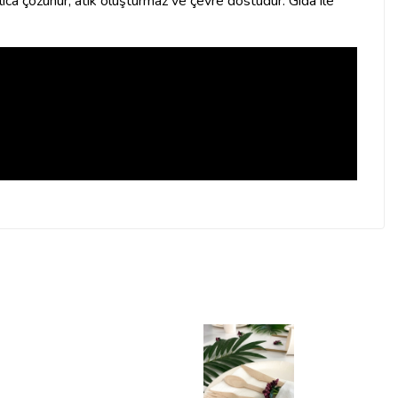
lıca çözünür, atık oluşturmaz ve çevre dostudur. Gıda ile