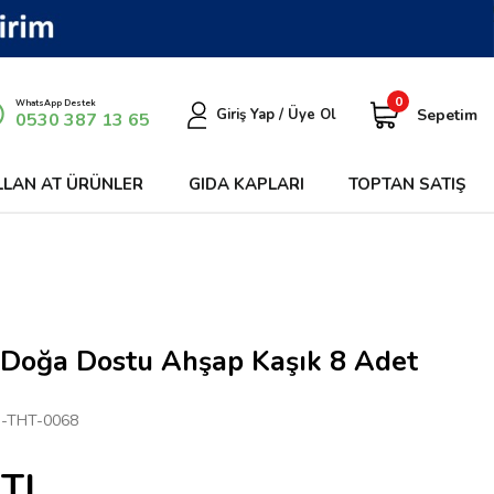
0
WhatsApp Destek
Sepetim
Giriş Yap / Üye Ol
0530 387 13 65
LLAN AT ÜRÜNLER
GIDA KAPLARI
TOPTAN SATIŞ
 Doğa Dostu Ahşap Kaşık 8 Adet
-THT-0068
TL