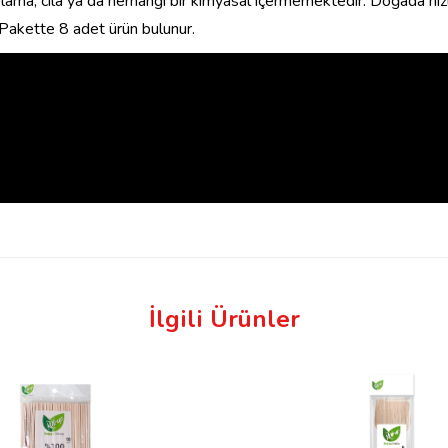
plama, cila ya da herhangi bir kimyasal içermemektedir. Doğada hız
Pakette 8 adet ürün bulunur.
İlgili Ürünler