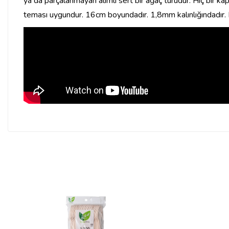
ya da parçalanmayan alımlı sert bir ağaç türüdür. Hiç bir ka
teması uygundur. 16cm boyundadır. 1,8mm kalınlığındadır. 