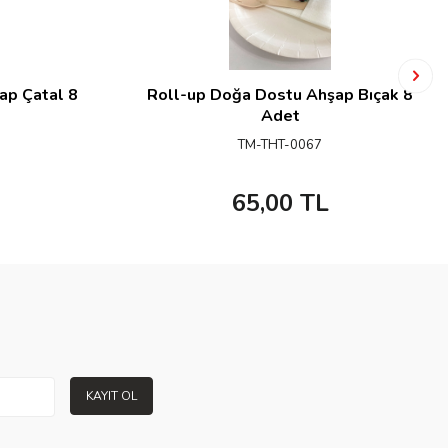
ap Çatal 8
Roll-up Doğa Dostu Ahşap Bıçak 8
Adet
TM-THT-0067
65,00
TL
KAYIT OL