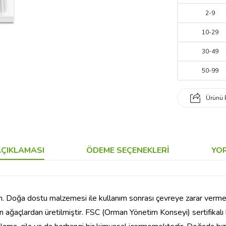
2
-
9
10
-
29
30
-
49
50
-
99
Ürünü 
ÇIKLAMASI
ÖDEME SEÇENEKLERI
YO
n. Doğa dostu malzemesi ile kullanım sonrası çevreye zarar vermede
irilen ağaçlardan üretilmiştir. FSC (Orman Yönetim Konseyi) sertifik