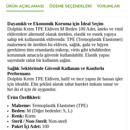
ÜRÜN AÇIKLAMASI
ÖDEME SEÇENEKLERI
YORUMLAR
Dayanıklı ve Ekonomik Koruma için İdeal Seçim
Dolphin Krem TPE Eldiven M Beden 100 Adet, lateks ve vinil
eldivenlere alternatif olarak üretilen, elastik ve esnek yapıya
sahip tek kullanımlık eldivendir. TPE (Termoplastik Elastomer)
malzemesi ile üretilen bu eldiven, sağlık, gıda ve hijyen
gerektiren tüm ortamlarda mikrop, virüs gibi tehditlerden
korunmak amacıyla güvenle kullanılabilir. Elastik yapısı
sayesinde rahat bir kullanım sağlar.
Sağlık Sektöründe Güvenli Kullanım ve Konforlu
Performans
Dolphin Krem TPE Eldiven, hafif ve ince yapısı ile hassas işler
için idealdir. Elin şeklini alarak rahat hareket imkanı sunar ve
her iki el için de uygundur.
Ürün Özellikleri:
Malzeme:
Termoplastik Elastomer (TPE)
Beden:
M (Diğer bedenler: S, L)
Renk:
Krem
Steril / Non-Steril:
Non-steril
Paket İçi Adet:
100