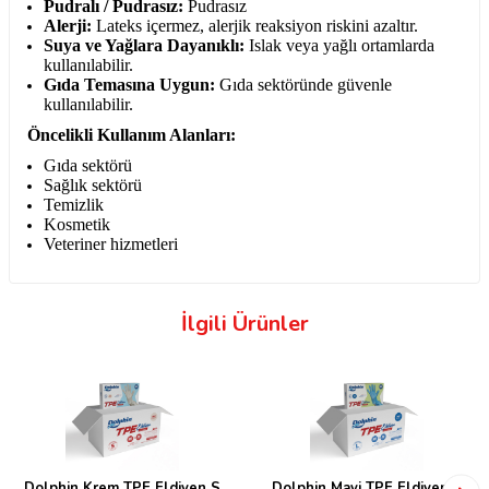
Pudralı / Pudrasız:
Pudrasız
Alerji:
Lateks içermez, alerjik reaksiyon riskini azaltır.
Suya ve Yağlara Dayanıklı:
Islak veya yağlı ortamlarda
kullanılabilir.
Gıda Temasına Uygun:
Gıda sektöründe güvenle
kullanılabilir.
Öncelikli Kullanım Alanları:
Gıda sektörü
Sağlık sektörü
Temizlik
Kosmetik
Veteriner hizmetleri
İlgili Ürünler
Dolphin Krem TPE Eldiven S
Dolphin Mavi TPE Eldiven L