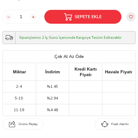
SEPETE EKLE
Siparişleriniz 2 İş Günü İçerisinde Kargoya Teslim Edilecektir
Çok Al Az Öde
Kredi Kartı
Miktar
İndirim
Havale Fiyatı
Fiyatı
2
-
4
%1.45
5
-
10
%2.94
11
-
19
%4.48
Ürünü Paylaş
Fiyat Alarmı