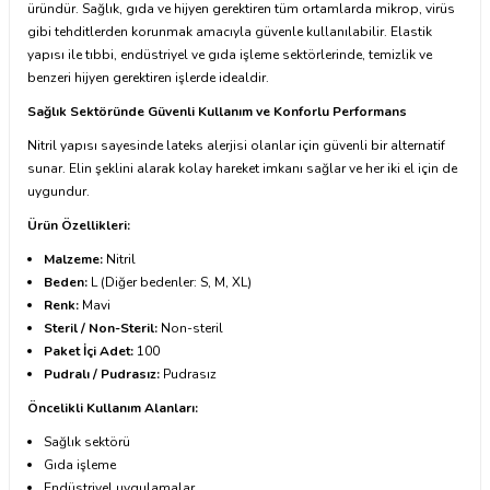
üründür. Sağlık, gıda ve hijyen gerektiren tüm ortamlarda mikrop, virüs
gibi tehditlerden korunmak amacıyla güvenle kullanılabilir. Elastik
yapısı ile tıbbi, endüstriyel ve gıda işleme sektörlerinde, temizlik ve
benzeri hijyen gerektiren işlerde idealdir.
Sağlık Sektöründe Güvenli Kullanım ve Konforlu Performans
Nitril yapısı sayesinde lateks alerjisi olanlar için güvenli bir alternatif
sunar. Elin şeklini alarak kolay hareket imkanı sağlar ve her iki el için de
uygundur.
Ürün Özellikleri:
Malzeme:
Nitril
Beden:
L (Diğer bedenler: S, M, XL)
Renk:
Mavi
Steril / Non-Steril:
Non-steril
Paket İçi Adet:
100
Pudralı / Pudrasız:
Pudrasız
Öncelikli Kullanım Alanları:
Sağlık sektörü
Gıda işleme
Endüstriyel uygulamalar