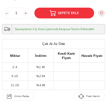
SEPETE EKLE
Siparişleriniz 2 İş Günü İçerisinde Kargoya Teslim Edilecektir
Çok Al Az Öde
Kredi Kartı
Miktar
İndirim
Havale Fiyatı
Fiyatı
2
-
4
%1.45
5
-
10
%2.94
11
-
19
%4.48
Ürünü Paylaş
Fiyat Alarmı