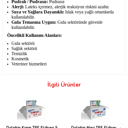
Pudralı / Pudrasız:
Pudrasız
Alerji:
Lateks içermez, alerjik reaksiyon riskini azaltır.
Suya ve Yağlara Dayanıklı:
Islak veya yağlı ortamlarda
kullanılabilir.
Gıda Temasına Uygun:
Gıda sektöründe güvenle
kullanılabilir.
Öncelikli Kullanım Alanları:
Gıda sektörü
Sağlık sektörü
Temizlik
Kosmetik
Veteriner hizmetleri
İlgili Ürünler
Dolphin Krem TPE Eldiven S
Dolphin Mavi TPE Eldiven L