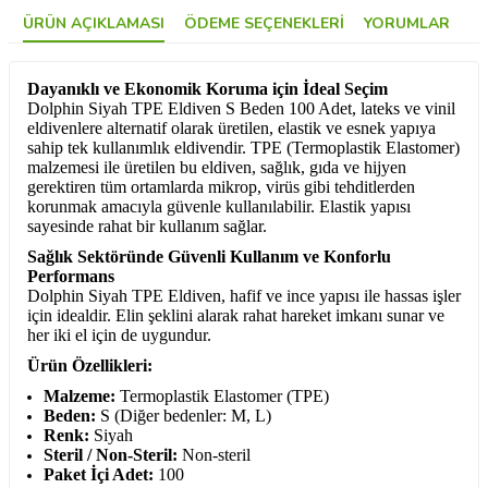
ÜRÜN AÇIKLAMASI
ÖDEME SEÇENEKLERI
YORUMLAR
Dayanıklı ve Ekonomik Koruma için İdeal Seçim
Dolphin Siyah TPE Eldiven S Beden 100 Adet, lateks ve vinil
eldivenlere alternatif olarak üretilen, elastik ve esnek yapıya
sahip tek kullanımlık eldivendir. TPE (Termoplastik Elastomer)
malzemesi ile üretilen bu eldiven, sağlık, gıda ve hijyen
gerektiren tüm ortamlarda mikrop, virüs gibi tehditlerden
korunmak amacıyla güvenle kullanılabilir. Elastik yapısı
sayesinde rahat bir kullanım sağlar.
Sağlık Sektöründe Güvenli Kullanım ve Konforlu
Performans
Dolphin Siyah TPE Eldiven, hafif ve ince yapısı ile hassas işler
için idealdir. Elin şeklini alarak rahat hareket imkanı sunar ve
her iki el için de uygundur.
Ürün Özellikleri:
Malzeme:
Termoplastik Elastomer (TPE)
Beden:
S (Diğer bedenler: M, L)
Renk:
Siyah
Steril / Non-Steril:
Non-steril
Paket İçi Adet:
100