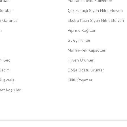
rtları
Pudralı Lateks Eldivenler
Sorular
Çok Amaçlı Siyah Nitril Eldiven
m Garantisi
Ekstra Kalın Siyah Nitril Eldiven
m
Pişirme Kağıtları
Streç Filmler
Muffin-Kek Kapsülleri
ni Seç
Hijyen Ürünleri
Seçimi
Doğa Dostu Ürünler
lışveriş
Kilitli Poşetler
at Koşulları