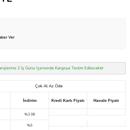
aber Ver
arişleriniz 2 İş Günü İçerisinde Kargoya Teslim Edilecektir
Çok Al Az Öde
İndirim
Kredi Kartı Fiyatı
Havale Fiyatı
%3.08
%5