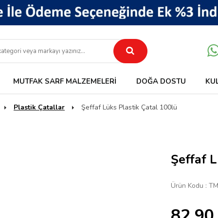
MUTFAK SARF MALZEMELERI
DOĞA DOSTU
KU
Plastik Çatallar
Şeffaf Lüks Plastik Çatal 100lü
Şeffaf L
Ürün Kodu :
TM
82,90