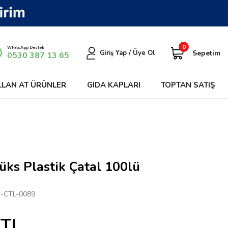
0
WhatsApp Destek
Sepetim
Giriş Yap / Üye Ol
0530 387 13 65
LLAN AT ÜRÜNLER
GIDA KAPLARI
TOPTAN SATIŞ
üks Plastik Çatal 100lü
-CTL-0089
TL