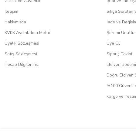
Gizlilik ve Güvenlik
İptal ve İade Şa
İletişim
Sıkça Sorulan 
Hakkımızda
İade ve Değişi
KVKK Aydınlatma Metni
Şifremi Unuttu
Üyelik Sözleşmesi
Üye Ol
Satış Sözleşmesi
Sipariş Takibi
Hesap Bilgilerimiz
Eldiven Bedeni
Doğru Eldiven 
%100 Güvenli A
Kargo ve Teslim