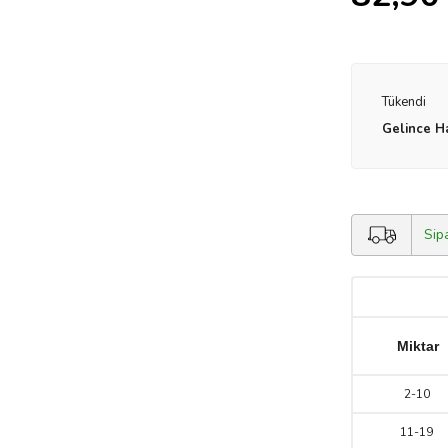
Tükendi
Gelince H
Sip
Miktar
2
-
10
11
-
19