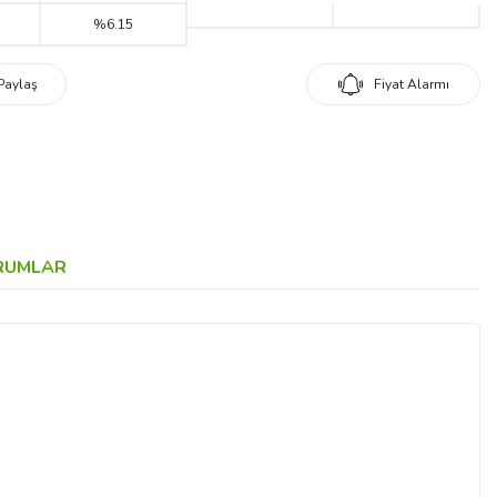
%6.15
Paylaş
Fiyat Alarmı
RUMLAR