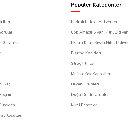
Popüler Kategoriler
rtları
Pudralı Lateks Eldivenler
Sorular
Çok Amaçlı Siyah Nitril Eldiven
m Garantisi
Ekstra Kalın Siyah Nitril Eldiven
m
Pişirme Kağıtları
Streç Filmler
Muffin-Kek Kapsülleri
ni Seç
Hijyen Ürünleri
Seçimi
Doğa Dostu Ürünler
lışveriş
Kilitli Poşetler
at Koşulları