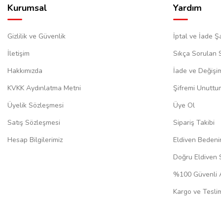
Kurumsal
Yardım
Gizlilik ve Güvenlik
İptal ve İade Şa
İletişim
Sıkça Sorulan 
Hakkımızda
İade ve Değişi
KVKK Aydınlatma Metni
Şifremi Unuttu
Üyelik Sözleşmesi
Üye Ol
Satış Sözleşmesi
Sipariş Takibi
Hesap Bilgilerimiz
Eldiven Bedeni
Doğru Eldiven 
%100 Güvenli A
Kargo ve Teslim